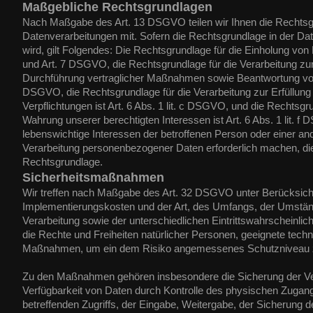
Maßgebliche Rechtsgrundlagen
Nach Maßgabe des Art. 13 DSGVO teilen wir Ihnen die Rechtsg
Datenverarbeitungen mit. Sofern die Rechtsgrundlage in der Da
wird, gilt Folgendes: Die Rechtsgrundlage für die Einholung von Ein
und Art. 7 DSGVO, die Rechtsgrundlage für die Verarbeitung zur
Durchführung vertraglicher Maßnahmen sowie Beantwortung von An
DSGVO, die Rechtsgrundlage für die Verarbeitung zur Erfüllung 
Verpflichtungen ist Art. 6 Abs. 1 lit. c DSGVO, und die Rechtsgr
Wahrung unserer berechtigten Interessen ist Art. 6 Abs. 1 lit. f
lebenswichtige Interessen der betroffenen Person oder einer an
Verarbeitung personenbezogener Daten erforderlich machen, dien
Rechtsgrundlage.
Sicherheitsmaßnahmen
Wir treffen nach Maßgabe des Art. 32 DSGVO unter Berücksicht
Implementierungskosten und der Art, des Umfangs, der Umstä
Verarbeitung sowie der unterschiedlichen Eintrittswahrscheinlic
die Rechte und Freiheiten natürlicher Personen, geeignete tech
Maßnahmen, um ein dem Risiko angemessenes Schutzniveau z
Zu den Maßnahmen gehören insbesondere die Sicherung der Vertr
Verfügbarkeit von Daten durch Kontrolle des physischen Zugang
betreffenden Zugriffs, der Eingabe, Weitergabe, der Sicherung de