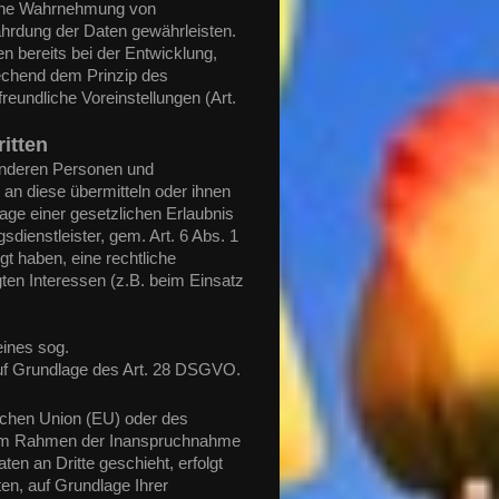
 eine Wahrnehmung von
hrdung der Daten gewährleisten.
 bereits bei der Entwicklung,
echend dem Prinzip des
eundliche Voreinstellungen (Art.
itten
anderen Personen und
 an diese übermitteln oder ihnen
lage einer gesetzlichen Erlaubnis
sdienstleister, gem. Art. 6 Abs. 1
igt haben, eine rechtliche
gten Interessen (z.B. beim Einsatz
eines sog.
auf Grundlage des Art. 28 DSGVO.
ischen Union (EU) oder des
s im Rahmen der Inanspruchnahme
en an Dritte geschieht, erfolgt
ten, auf Grundlage Ihrer