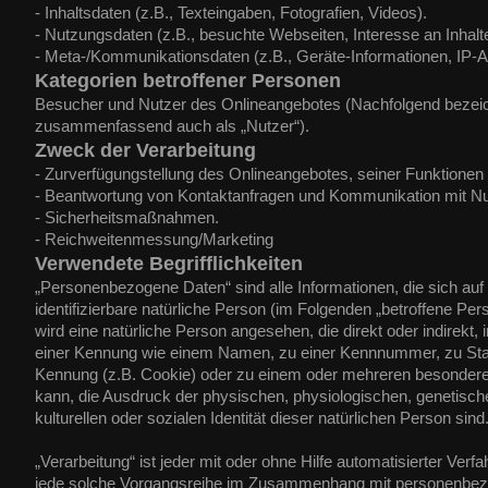
- Inhaltsdaten (z.B., Texteingaben, Fotografien, Videos).
- Nutzungsdaten (z.B., besuchte Webseiten, Interesse an Inhalten
- Meta-/Kommunikationsdaten (z.B., Geräte-Informationen, IP-
Kategorien betroffener Personen
Besucher und Nutzer des Onlineangebotes (Nachfolgend bezeic
zusammenfassend auch als „Nutzer“).
Zweck der Verarbeitung
- Zurverfügungstellung des Onlineangebotes, seiner Funktionen 
- Beantwortung von Kontaktanfragen und Kommunikation mit Nu
- Sicherheitsmaßnahmen.
- Reichweitenmessung/Marketing
Verwendete Begrifflichkeiten
„Personenbezogene Daten“ sind alle Informationen, die sich auf ei
identifizierbare natürliche Person (im Folgenden „betroffene Perso
wird eine natürliche Person angesehen, die direkt oder indirekt
einer Kennung wie einem Namen, zu einer Kennnummer, zu Stan
Kennung (z.B. Cookie) oder zu einem oder mehreren besonderen
kann, die Ausdruck der physischen, physiologischen, genetische
kulturellen oder sozialen Identität dieser natürlichen Person sind
„Verarbeitung“ ist jeder mit oder ohne Hilfe automatisierter Ver
jede solche Vorgangsreihe im Zusammenhang mit personenbezog